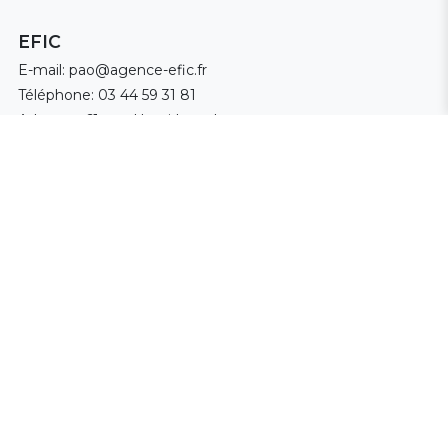
EFIC
E-mail:
pao@agence-efic.fr
Téléphone:
03 44 59 31 81
Adresse : 61, rue Henri Laroche
60800 Crépy-en-Valois
Cliquez ici pour contacter EFIC
⬆