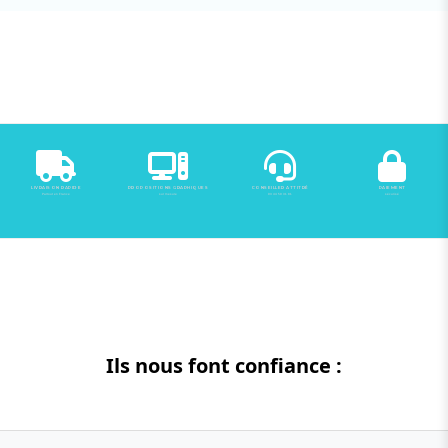
LIVRAISON RAPIDE
PROPOSITIONS GRAPHIQUES
CONSEILLER ATTITRÉ
PAIEMENT
Partout en France
sur mesure
03 44 59 31 81
sécurisé
Ils nous font confiance :